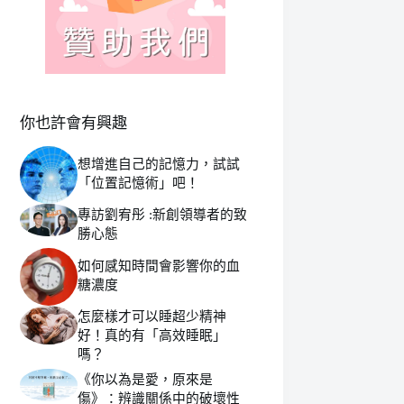
你也許會有興趣
想增進自己的記憶力，試試
「位置記憶術」吧！
專訪劉宥彤 :新創領導者的致
勝心態
如何感知時間會影響你的血
糖濃度
怎麼樣才可以睡超少精神
好！真的有「高效睡眠」
嗎？
《你以為是愛，原來是
傷》：辨識關係中的破壞性