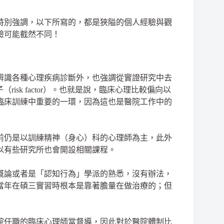
特別強調，以下所寫的，都是狹隘的個人經驗與觀
驗可能截然不同！
辨識各種心理疾病診斷外，也強調從實證研究中去
子（risk factor）。也就是說，臨床心理比較偏向以
臨床訓練中重要的一環，因為這也是醫院工作中的
前仍是以訓練精神（身心）科的心理師為主，此外
以有些研究所也會開設相關課程。
概論或者是「認知行為」學派的熟悉，沒有辦法，
當年在碩三實習時根本是靠著膽量在做治療的；但
院任職的臨床心理師當督導，因此對於醫院體制比