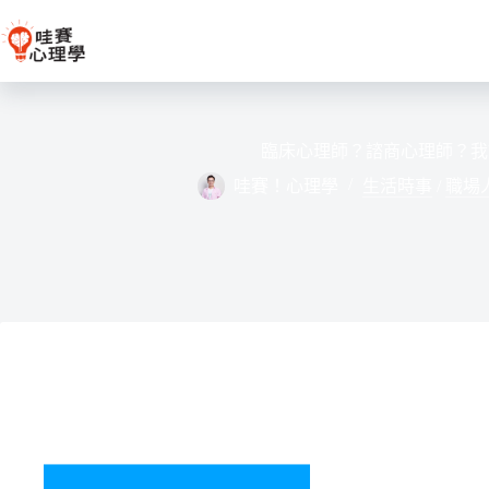
跳
至
主
要
內
容
臨床心理師？諮商心理師？我
哇賽！心理學
生活時事
/
職場