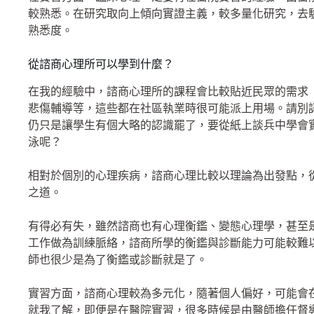
較熟悉。在研究取向上傾向實證主義，較多量化研究，去
熟悉度。
從諮商心理所可以學到什麼？
在我的經驗中，諮商心理所的課程會比較貼近民眾的需求
悲傷輔導等，這些都在社區執業時很可能派上用場。請別
仍只是讓學生有個大略的認識罷了，要從紙上談兵中學會實
泳呢？
相對於個別的心理疾病，諮商心理比較以理論為出發點，
之道。
有得必有失，雖然諮商也有心理衡鑑、變態心理學，甚至
工作做為訓練脈絡，諮商所學的衡鑑與診斷能力可能較難
師也很少是為了衡鑑或診斷就是了。
實習方面，諮商心理較為多元化，隨著個人偏好，可能會
就我了解，即便是在醫院實習，很多時候是由醫師擔任督