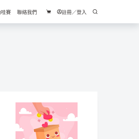
助哇賽
聯絡我們
註冊／登入
購
物
車