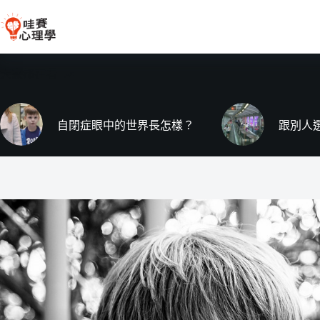
跳
至
主
要
大家都在看
內
容
自閉症眼中的世界長怎樣？
跟別人