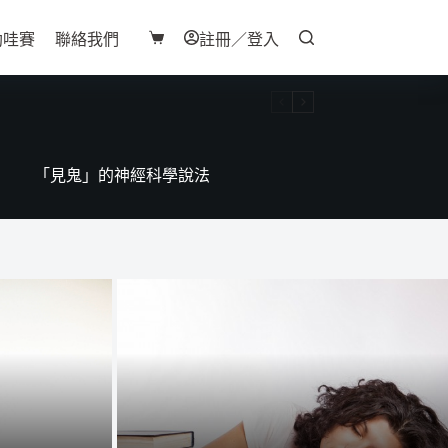
助哇賽
聯絡我們
註冊／登入
購
物
車
「見鬼」的神經科學說法