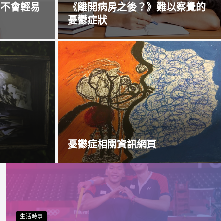
也不會輕易
《離開病房之後？》難以察覺的
憂鬱症狀
？
憂鬱症相關資訊網頁
生活時事