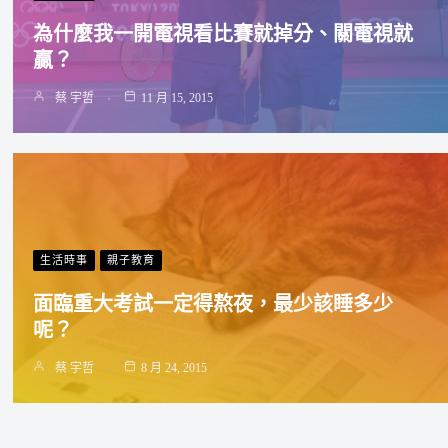
為什麼我一開電視看比賽就掉分、關電視就
贏？
蔡 宇哲
11 月 15, 2015
生活時事
親子教育
面臨重大考試一定得熬夜，最少該睡多少
呢？
蔡 宇哲
8 月 24, 2015