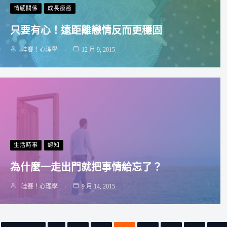
情感關係
成長療癒
只要有心！遠距離戀情反而更穩固
哇賽！心理學
12 月 9, 2015
生活時事
認知
為什麼一走出門就把事情給忘了？
哇賽！心理學
9 月 14, 2015