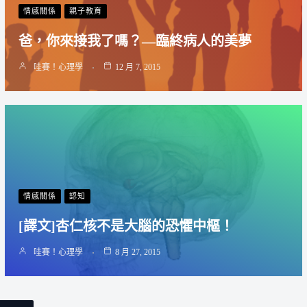
情感關係
親子教育
爸，你來接我了嗎？—臨終病人的美夢
哇賽！心理學
12 月 7, 2015
情感關係
認知
[譯文]杏仁核不是大腦的恐懼中樞！
哇賽！心理學
8 月 27, 2015