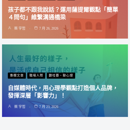
孩子都不跟我說話？運用薩提爾觀點「簡單
４問句」維繫溝通橋梁
蔡 宇哲
7 月 26, 2026
專欄文章
職場人際
聽哇賽，聊心理
自媒體時代，用心理學觀點打造個人品牌，
發揮深層「影響力」！
蔡 宇哲
7 月 23, 2026