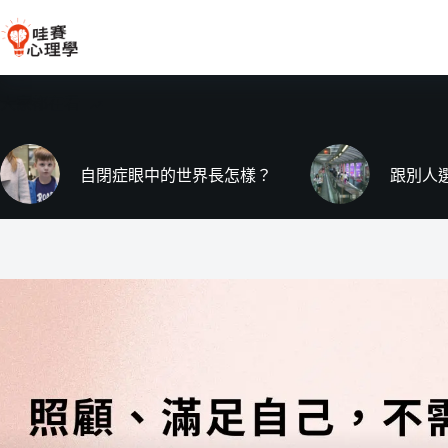
跳
至
主
要
大家都在看
內
容
自閉症眼中的世界長怎樣？
跟別人