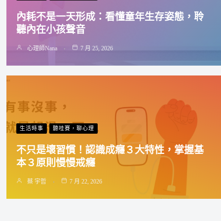
內耗不是一天形成：看懂童年生存姿態，聆
聽內在小孩聲音
心理師Nana
7 月 25, 2026
生活時事
聽哇賽，聊心理
不只是壞習慣！認識成癮３大特性，掌握基
本３原則慢慢戒癮
蔡 宇哲
7 月 22, 2026