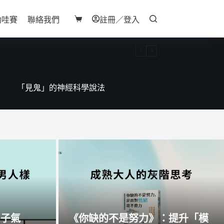
助哇賽
聯絡我們
註冊／登入
購
物
車
「見鬼」的神經科學說法
男子氣
《你缺的不是努力》：提升「模