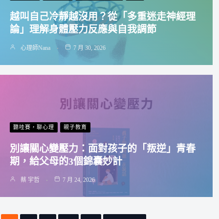
越叫自己冷靜越沒用？從「多重迷走神經理
論」理解身體壓力反應與自我調節
心理師Nana
7 月 30, 2026
聽哇賽，聊心理
親子教育
別讓關心變壓力：面對孩子的「叛逆」青春
期，給父母的3個錦囊妙計
蔡 宇哲
7 月 24, 2026