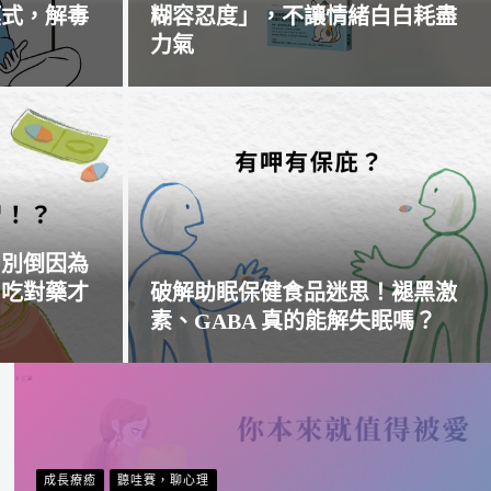
模式，解毒
糊容忍度」，不讓情緒白白耗盡
力氣
？別倒因為
，吃對藥才
破解助眠保健食品迷思！褪黑激
素、GABA 真的能解失眠嗎？
成長療癒
聽哇賽，聊心理