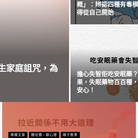
概」：辨認四種有毒
得從自己開始
生家庭詛咒，為
擔心失智拒吃安眠藥
果，失眠藥物百百種
安心！
專欄文章
聽哇賽，聊心理
親子教育