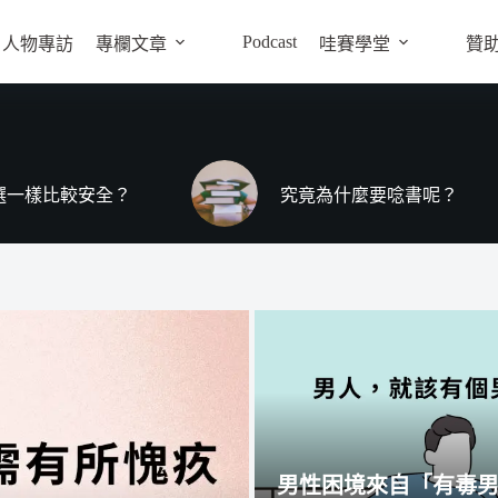
Podcast
人物專訪
專欄文章
哇賽學堂
贊
選一樣比較安全？
究竟為什麼要唸書呢？
男性困境來自「有毒