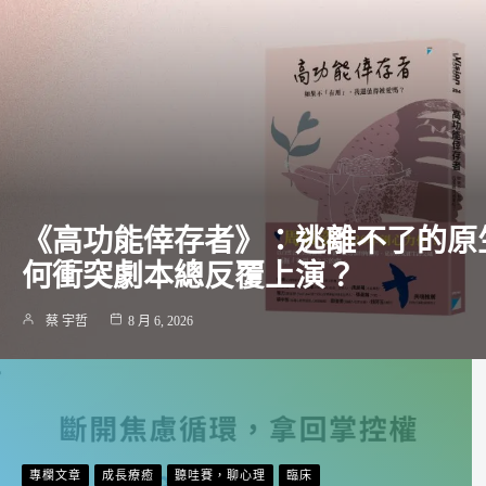
《高功能倖存者》：逃離不了的原
何衝突劇本總反覆上演？
蔡 宇哲
8 月 6, 2026
專欄文章
成長療癒
聽哇賽，聊心理
臨床